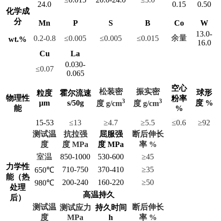
24.0
0.15
0.50
化学成
分
Mn
P
S
B
Co
W
13.0-
余量
0.2-0.8
≤0.005
≤0.005
≤0.015
wt.%
16.0
Cu
La
0.030-
≤0.07
0.065
空心
松装密
振实密
球形
粒度
霍尔流速
物理性
粉率
3
3
μm
s/50g
度 %
度
g/cm
度
g/cm
能
%
15-53
≤13
≥4.7
≥5.5
≤0.6
≥92
测试温
抗拉强
屈服强
断后伸长
度
度 MPa
度 MPa
率 %
室温
850-1000
530-600
≥45
力学性
710-750
370-410
≥35
650℃
能（热
200-240
160-220
≥50
980℃
处理
高温持久
后）
测试温
断后伸长
测试应力
持久时间
度
MPa
h
率 %