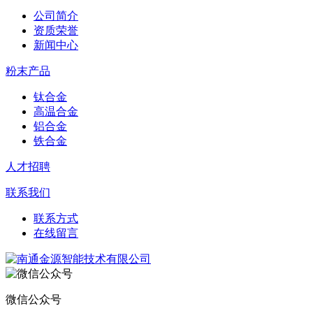
公司简介
资质荣誉
新闻中心
粉末产品
钛合金
高温合金
铝合金
铁合金
人才招聘
联系我们
联系方式
在线留言
微信公众号