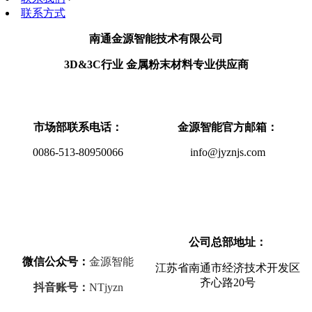
联系方式
南通金源智能技术有限公司
3D&3C行业 金属粉末材料专业供应商
市场部联系电话：
金源智能官方邮箱：
0086-513-80950066
info@jyznjs.com
公司总部地址：
微信公众号：
金源智能
江苏省南通市经济技术开发区
齐心路20号
抖音账号：
NTjyzn