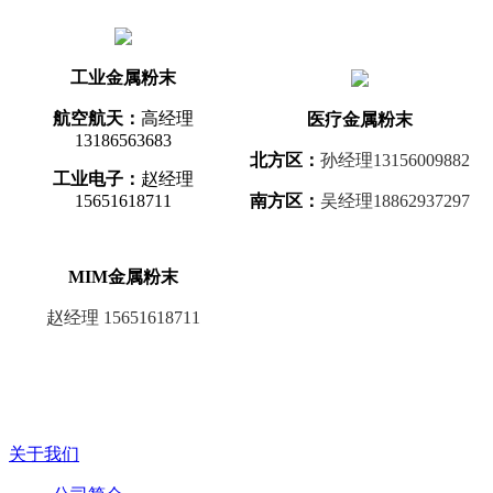
工业金属粉末
航空航天：
高经理
医疗金属粉末
13186563683
北方区：
孙经理13156009882
工业电子：
赵经理
15651618711
南方区：
吴经理18862937297
MIM金属粉末
赵经理 15651618711
关于我们